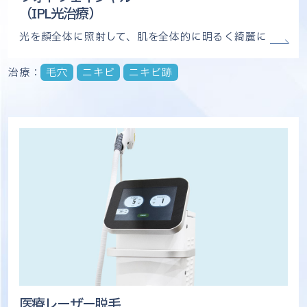
（IPL光治療）
光を顔全体に照射して、肌を全体的に明るく綺麗に
治療：
毛穴
ニキビ
ニキビ跡
医療レーザー脱毛